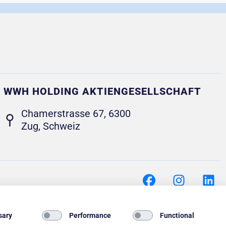
WWH HOLDING AKTIENGESELLSCHAFT
Chamerstrasse 67
, 6300
Zug, Schweiz
F
I
L
a
n
i
c
s
n
e
t
k
sary
Performance
Functional
b
a
e
ngen
um