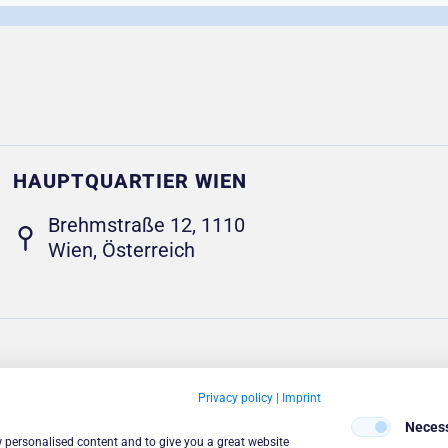
HAUPTQUARTIER WIEN
Brehmstraße 12
, 1110
Wien, Österreich
Privacy policy
|
Imprint
© WWH
Neces
Sitemap
Datenschutzbestimmu
Impress
w personalised content and to give you a great website