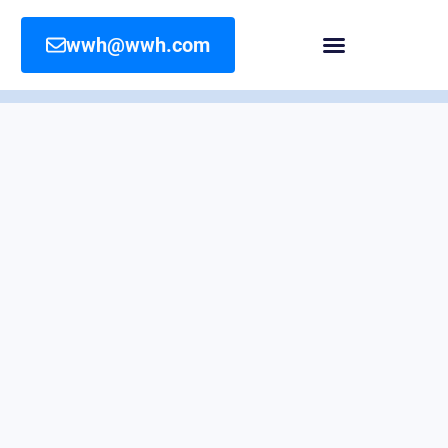
wwh@wwh.com
MEDICAL SOLUTIONS